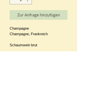
Zur Anfrage hinzufügen
Champagne
Champagne, Frankreich
Schaumwein brut
Champagne Bouché Pére & Fils
10 Rue du Général de Gaulle, 51
Alkoholgehalt: 12,0% vol
Allergenhinweis: enthält Sulfite
Ökokontrollnummer: entfällt
Preis pro Liter : 44 EUR
Rebsorten: 65% Pinot Noir,10%
Pinot Meunier, 25% Chardonnay