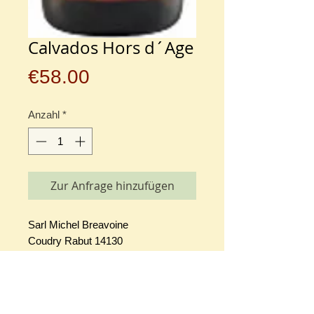
Calvados Hors d´Age
Preis
€58.00
Anzahl
*
Zur Anfrage hinzufügen
Sarl Michel Breavoine
Coudry Rabut 14130
Alkoholgehalt: 40,0% vol
Allergenhinweis: enthält Sulfite
Ökokontrollnummer: entfällt