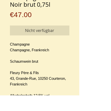
Noir brut 0,75l
Preis
€47.00
Nicht verfügbar
Champagne
Champagne, Frankreich
Schaumwein brut
Fleury Père & Fils
43, Grande-Rue, 10250 Courteron,
Frankreich
Alkoholgehalt: 12,5% vol
Allergenhinweis: enthält Sulfite
Ökokontrollnummer: FR-BIO-01