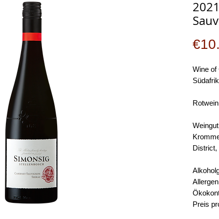
2021
Sauv
€10
Wine of 
Südafri
Rotwein
Weingut
Kromme 
District
Alkoholg
Allergen
Ökokontr
Preis pr