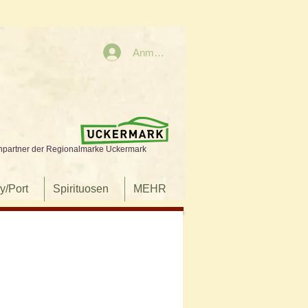
Anmelden
npartner der Regionalmarke Uckermark
y/Port
Spirituosen
MEHR