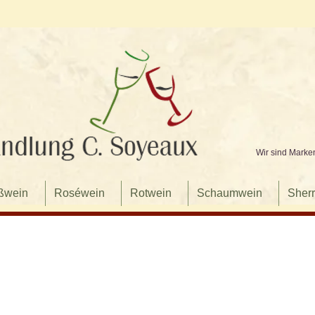
Wir sind Marke
ßwein
Roséwein
Rotwein
Schaumwein
Sherr