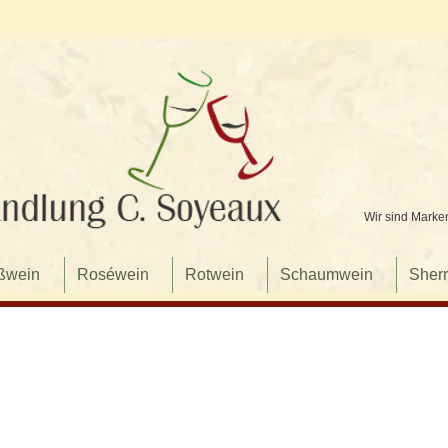
Wir sind Marke
ßwein
Roséwein
Rotwein
Schaumwein
Sherr