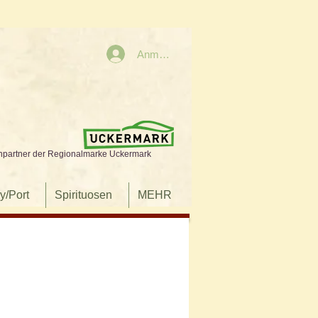
Anmelden
npartner der Regionalmarke Uckermark
y/Port
Spirituosen
MEHR