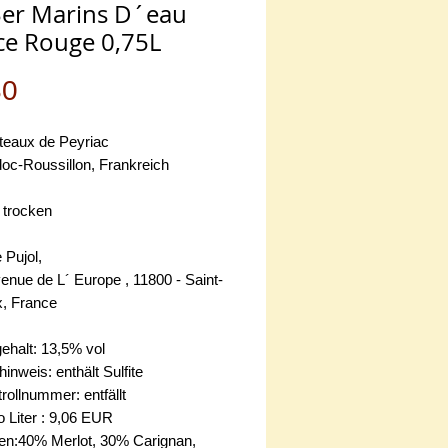
er Marins D´eau
e Rouge 0,75L
Preis
80
eaux de Peyriac
oc-Roussillon, Frankreich
 trocken
 Pujol,
venue de L´ Europe , 11800 - Saint-
x, France
ehalt: 13,5% vol
hinweis: enthält Sulfite
ollnummer: entfällt
o Liter : 9,06 EUR
en:40% Merlot, 30% Carignan,