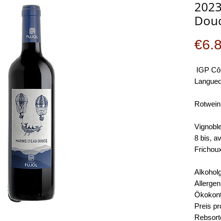
2023
Douc
€6.
IGP Côt
Langued
Rotwein
Vignoble
8 bis, a
Frichou
Alkoholg
Allergen
Ökokontr
Preis pr
Rebsort