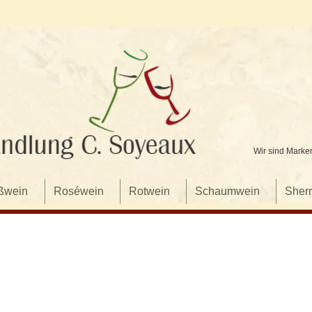
Wir sind Marke
ßwein
Roséwein
Rotwein
Schaumwein
Sherr