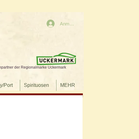
Anmelden
npartner der Regionalmarke Uckermark
y/Port
Spirituosen
MEHR