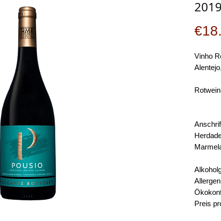
2019
€18
Vinho R
Alentejo
Rotwein
Anschrif
Herdade
Marmela
Alkoholg
Allergen
Ökokontr
Preis pr