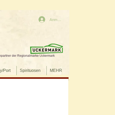
Anmelden
npartner der Regionalmarke Uckermark
y/Port
Spirituosen
MEHR