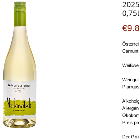
2025
0,75
€9.
Österrei
Carnunt
Weißwei
Weingut
Pfarrga
Alkoholg
Allergen
Ökokontr
Preis pr
Der Grün