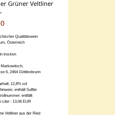
er Grüner Veltliner
L
Preis
80
chischer Qualitätswein
um, Österreich
n trocken
 Markowitsch,
sse 6, 2464 Göttlesbrunn
ehalt: 12,8% vol
hinweis: enthält Sulfite
ollnummer: entfällt
o Liter : 13,06 EUR
e Veltliner aus der Ried