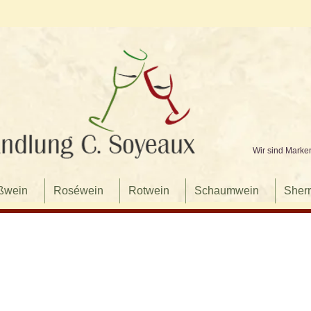
Wir sind Marke
ßwein
Roséwein
Rotwein
Schaumwein
Sherr