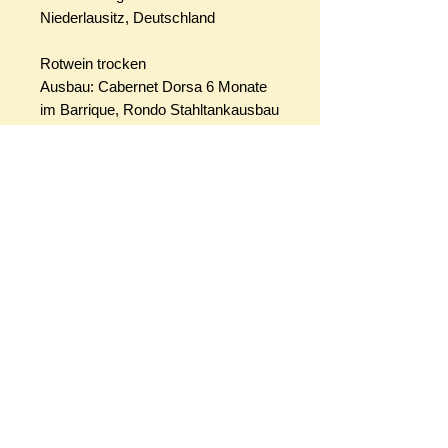
Niederlausitz, Deutschland
Rotwein trocken
Ausbau: Cabernet Dorsa 6 Monate
im Barrique, Rondo Stahltankausbau
Weinmanufaktur am Mariaberg
Martin Schwarz
Dresdner Straße 71 · 01662
Meissen
Alkoholgehalt: 13,0% vol
Allergenhinweis: enthält Sulfite
Ökokontrollnummer: entfällt
Preis pro Liter : 20,00 EUR
Rebsorte: 80% Rondo, 20%
Warenkorb
Cabernet Dorsa