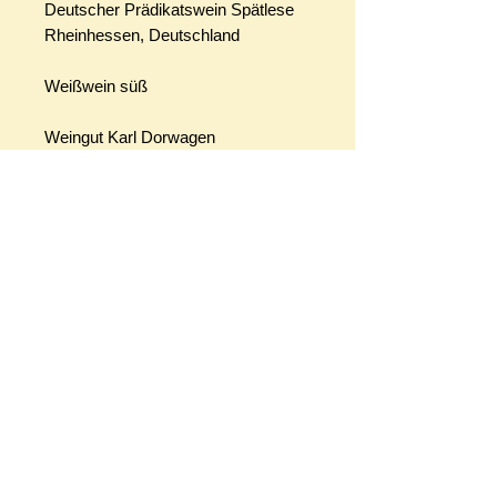
Deutscher Prädikatswein Spätlese
Rheinhessen, Deutschland
Weißwein süß
Weingut Karl Dorwagen
Hauptstrasse 6, 55437 Ober-
Hilbersheim
Alkoholgehalt: 8,5% vol
Allergenhinweis: enthält Sulfite
Ökokontrollnummer: entfällt
Preis pro Liter : 10,66 EUR
Warenkorb