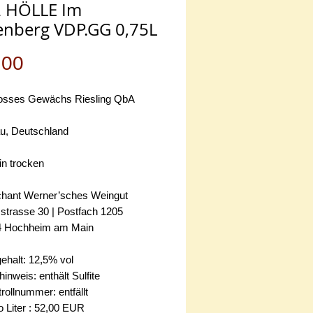
 HÖLLE Im
nberg VDP.GG 0,75L
Preis
.00
sses Gewächs Riesling QbA
u, Deutschland
n trocken
ant Werner’sches Weingut
strasse 30 | Postfach 1205
4 Hochheim am Main
ehalt: 12,5% vol
hinweis: enthält Sulfite
ollnummer: entfällt
o Liter : 52,00 EUR