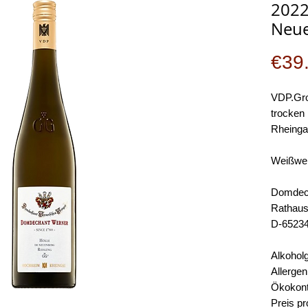
2022
Neue
€39
VDP.Gro
trocken
Rheinga
Weißwei
Domdech
Rathaus
D-6523
Alkoholg
Allergen
Ökokontr
Preis pr