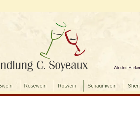
Wir sind Marke
ßwein
Roséwein
Rotwein
Schaumwein
Sherr