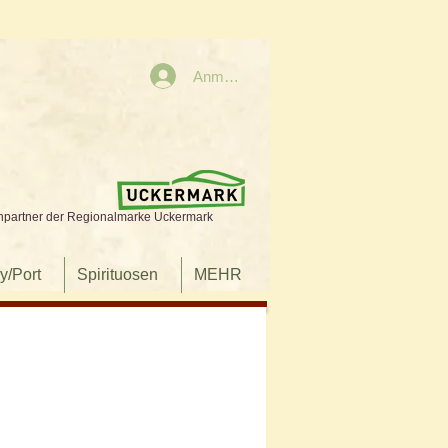
Anmelden
npartner der Regionalmarke Uckermark
y/Port
Spirituosen
MEHR