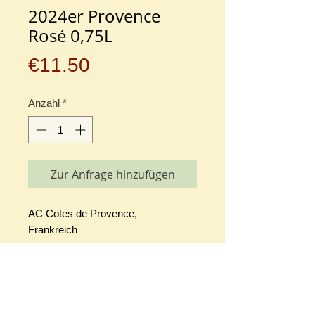
2024er Provence
Rosé 0,75L
Preis
€11.50
Anzahl
*
Zur Anfrage hinzufügen
AC Cotes de Provence,
Frankreich
Rosé trocken
Domaine Houchart
5 avenue Baron Leroy, 84230